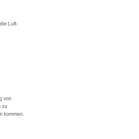
ie Luft-
g von
n zu
en kommen.