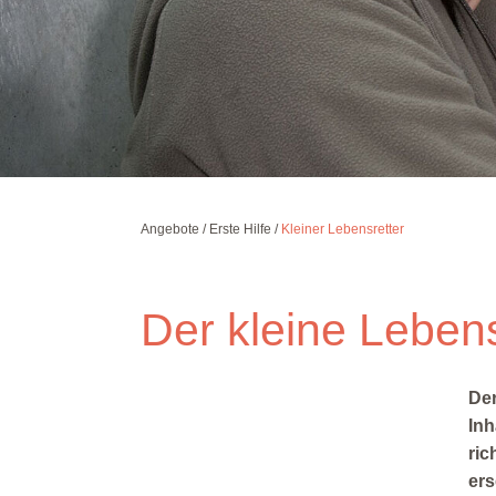
Angebote
Erste Hilfe
Kleiner Lebensretter
Der kleine Lebens
Der
Inh
ric
ers