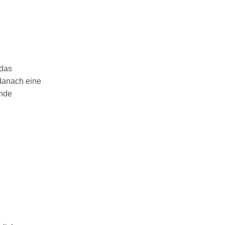
 das
danach eine
ende