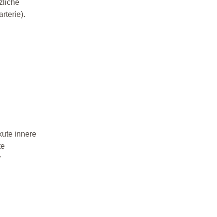
zliche
rterie).
akute innere
te
r