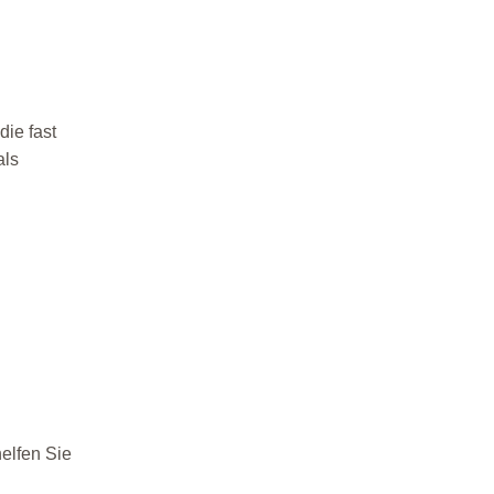
ie fast
als
helfen Sie