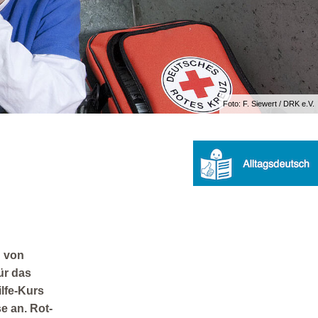
Foto: F. Siewert / DRK e.V.
g von
ür das
ilfe-Kurs
e an. Rot-